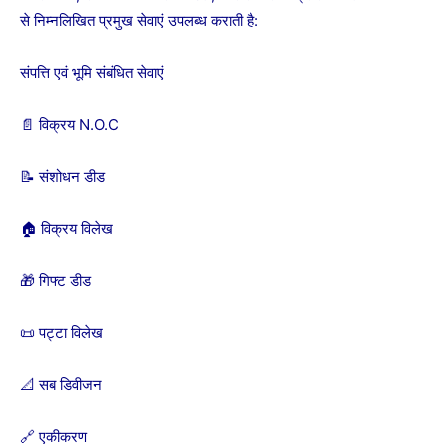
से निम्नलिखित प्रमुख सेवाएं उपलब्ध कराती है:
संपत्ति एवं भूमि संबंधित सेवाएं
📄 विक्रय N.O.C
📝 संशोधन डीड
🏠 विक्रय विलेख
🎁 गिफ्ट डीड
📜 पट्टा विलेख
📐 सब डिवीजन
🔗 एकीकरण