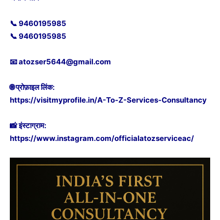
📞 9460195985
📞 9460195985
📧 atozser5644@gmail.com
🌐 प्रोफ़ाइल लिंक:
https://visitmyprofile.in/A-To-Z-Services-Consultancy
📸 इंस्टाग्राम:
https://www.instagram.com/officialatozserviceac/