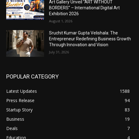
Art Gallery Unveil “ART WITHOUT
BORDERS” – International Digital Art
Exhibition 2026
August 1, 2026
Sruchit Kumar Gupta Velishala: The
Entrepreneur Redefining Business Growth
Through Innovation and Vision
July 31, 2026
POPULAR CATEGORY
Latest Updates
1588
Press Release
94
Startup Story
83
Business
19
Deals
7
Education
4