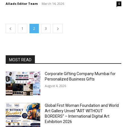
Allads Editor Team
-
March 14, 2026
0
1
2
3
MOST READ
Corporate Gifting Company Mumbai for
Personalized Business Gifts
August 4, 2026
Global First Woman Foundation and World
Art Gallery Unveil “ART WITHOUT
BORDERS” – International Digital Art
Exhibition 2026