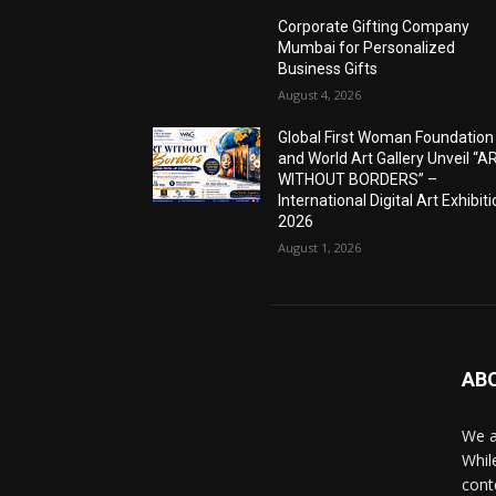
Corporate Gifting Company
Mumbai for Personalized
Business Gifts
August 4, 2026
Global First Woman Foundation
and World Art Gallery Unveil “A
WITHOUT BORDERS” –
International Digital Art Exhibit
2026
August 1, 2026
AB
We a
Whil
cont