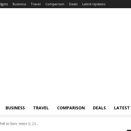
dgets
Business
Travel
Comparison
Deals
Latest Updates
BUSINESS
TRAVEL
COMPARISON
DEALS
LATEST
ारीखों का ऐलान, मतदान 9, 23...