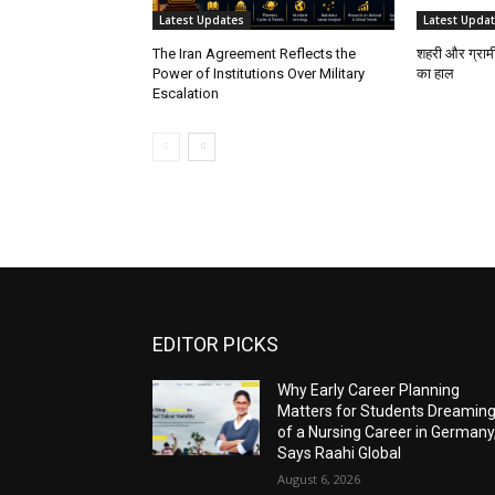
Latest Updates
Latest Upda
The Iran Agreement Reflects the
शहरी और ग्राम
Power of Institutions Over Military
का हाल
Escalation
EDITOR PICKS
Why Early Career Planning
Matters for Students Dreamin
of a Nursing Career in Germany
Says Raahi Global
August 6, 2026