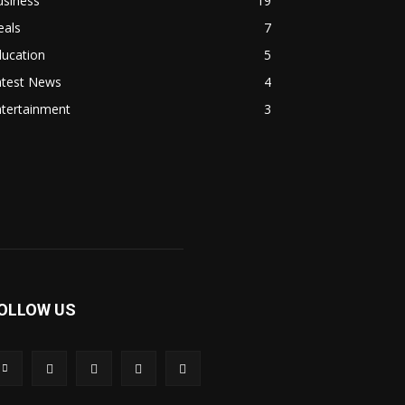
usiness
19
eals
7
ducation
5
atest News
4
ntertainment
3
OLLOW US