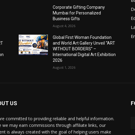
B
Corporate Gifting Company
D
Mumbai for Personalized
E
Business Gifts
August 4, 2026
L
E
Global First Woman Foundation
RT
and World Art Gallery Unveil “ART
WITHOUT BORDERS” –
ion
International Digital Art Exhibition
2026
August 1, 2026
OUT US
F
re committed to providing reliable and helpful information.
e we may earn commissions through affiliate links, our
ent is always created with the goal of helping users make