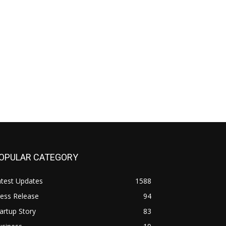
OPULAR CATEGORY
atest Updates
1588
ess Release
94
artup Story
83